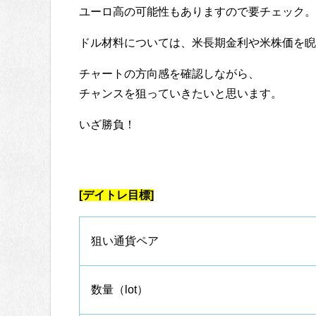
ユーロ高の可能性もありますので要チェック。
ドル材料については、米長期金利や米株価を睨
チャートの方向感を確認しながら、
チャンスを狙っていきたいと思います。
いざ勝負！
[デイトレ目標]
狙い通貨ペア
数量（lot）