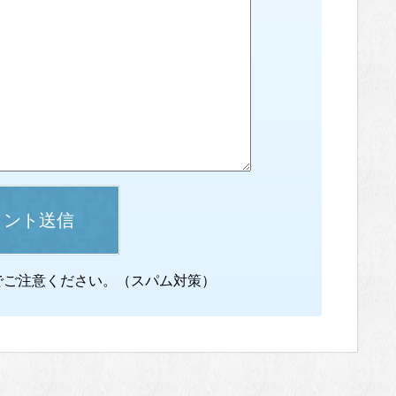
メント送信
でご注意ください。（スパム対策）