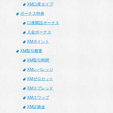
XM口座タイプ
ボーナス特典
口座開設ボーナス
入金ボーナス
XMポイント
XM取引概要
XM取引時間
XMレバレッジ
XMゼロカット
XMスプレッド
XMスワップ
XM証拠金