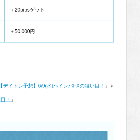
＋20pipsゲット
＋50,000円
【デイトレ予想】6/9(水)ハイレバFXの狙い目！
」
い目！
」