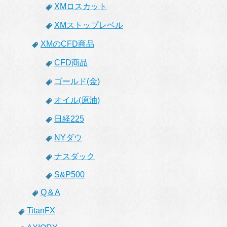
XMロスカット
XMストップレベル
XMのCFD商品
CFD商品
ゴールド(金)
オイル(原油)
日経225
NYダウ
ナスダック
S&P500
Q＆A
TitanFX