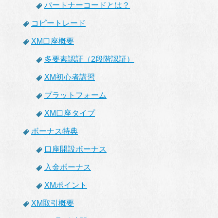
パートナーコードとは？
コピートレード
XM口座概要
多要素認証（2段階認証）
XM初心者講習
プラットフォーム
XM口座タイプ
ボーナス特典
口座開設ボーナス
入金ボーナス
XMポイント
XM取引概要