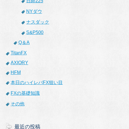
日経225
NYダウ
ナスダック
S&P500
Q＆A
TitanFX
AXIORY
HFM
本日のハイレバFX狙い目
FXの基礎知識
その他
最近の投稿