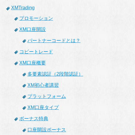
XMTrading
プロモーション
XM口座開設
パートナーコードとは？
コピートレード
XM口座概要
多要素認証（2段階認証）
XM初心者講習
プラットフォーム
XM口座タイプ
ボーナス特典
口座開設ボーナス