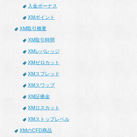
入金ボーナス
XMポイント
XM取引概要
XM取引時間
XMレバレッジ
XMゼロカット
XMスプレッド
XMスワップ
XM証拠金
XMロスカット
XMストップレベル
XMのCFD商品