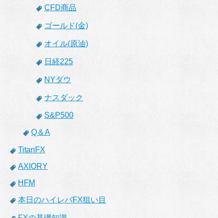
CFD商品
ゴールド(金)
オイル(原油)
日経225
NYダウ
ナスダック
S&P500
Q＆A
TitanFX
AXIORY
HFM
本日のハイレバFX狙い目
FXの基礎知識