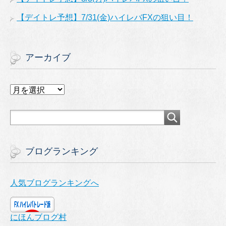
【デイトレ予想】7/31(金)ハイレバFXの狙い目！
アーカイブ
ア
ー
カ
イ
ブ
ブログランキング
人気ブログランキングへ
にほんブログ村