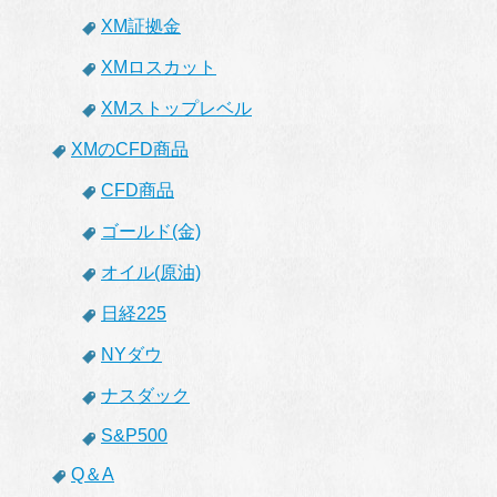
XM証拠金
XMロスカット
XMストップレベル
XMのCFD商品
CFD商品
ゴールド(金)
オイル(原油)
日経225
NYダウ
ナスダック
S&P500
Q＆A