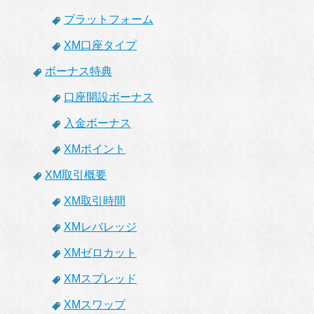
プラットフォーム
XM口座タイプ
ボーナス特典
口座開設ボーナス
入金ボーナス
XMポイント
XM取引概要
XM取引時間
XMレバレッジ
XMゼロカット
XMスプレッド
XMスワップ