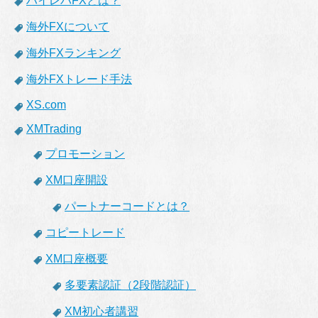
ハイレバFXとは？
海外FXについて
海外FXランキング
海外FXトレード手法
XS.com
XMTrading
プロモーション
XM口座開設
パートナーコードとは？
コピートレード
XM口座概要
多要素認証（2段階認証）
XM初心者講習