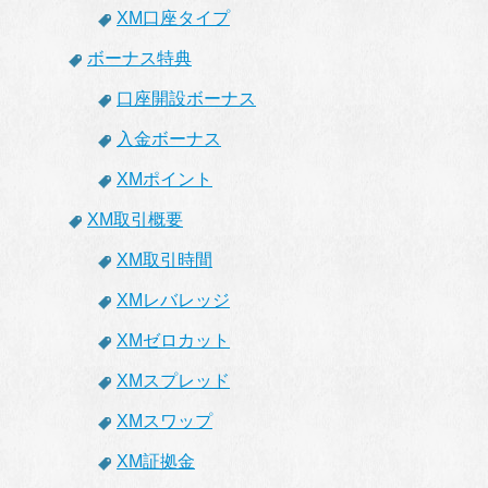
XM口座タイプ
ボーナス特典
口座開設ボーナス
入金ボーナス
XMポイント
XM取引概要
XM取引時間
XMレバレッジ
XMゼロカット
XMスプレッド
XMスワップ
XM証拠金