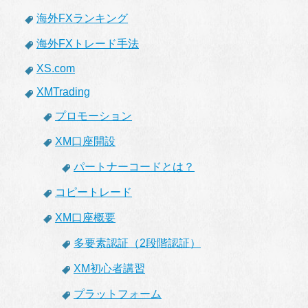
海外FXランキング
海外FXトレード手法
XS.com
XMTrading
プロモーション
XM口座開設
パートナーコードとは？
コピートレード
XM口座概要
多要素認証（2段階認証）
XM初心者講習
プラットフォーム