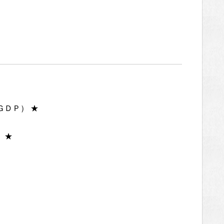
（ＧＤＰ） ★
 ★