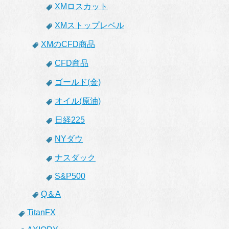
XMロスカット
XMストップレベル
XMのCFD商品
CFD商品
ゴールド(金)
オイル(原油)
日経225
NYダウ
ナスダック
S&P500
Q＆A
TitanFX