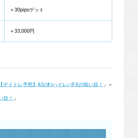
＋30pipsゲット
＋33,000円
【デイトレ予想】4/1(木)ハイレバFXの狙い目！
」
狙い目！
」