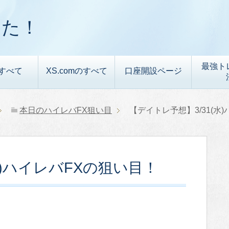
した！
最強ト
すべて
XS.comのすべて
口座開設ページ
本日のハイレバFX狙い目
【デイトレ予想】3/31(水
水)ハイレバFXの狙い目！