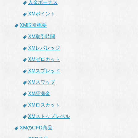
入金ボーナス
XMポイント
XM取引概要
XM取引時間
XMレバレッジ
XMゼロカット
XMスプレッド
XMスワップ
XM証拠金
XMロスカット
XMストップレベル
XMのCFD商品