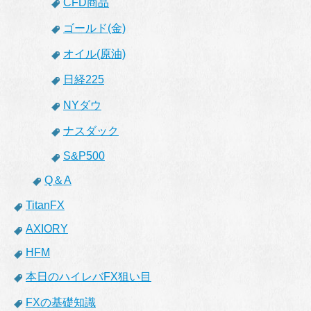
CFD商品
ゴールド(金)
オイル(原油)
日経225
NYダウ
ナスダック
S&P500
Q＆A
TitanFX
AXIORY
HFM
本日のハイレバFX狙い目
FXの基礎知識