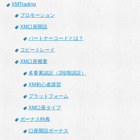
XMTrading
プロモーション
XM口座開設
パートナーコードとは？
コピートレード
XM口座概要
多要素認証（2段階認証）
XM初心者講習
プラットフォーム
XM口座タイプ
ボーナス特典
口座開設ボーナス