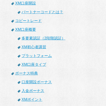
XM口座開設
パートナーコードとは？
コピートレード
XM口座概要
多要素認証（2段階認証）
XM初心者講習
プラットフォーム
XM口座タイプ
ボーナス特典
口座開設ボーナス
入金ボーナス
XMポイント