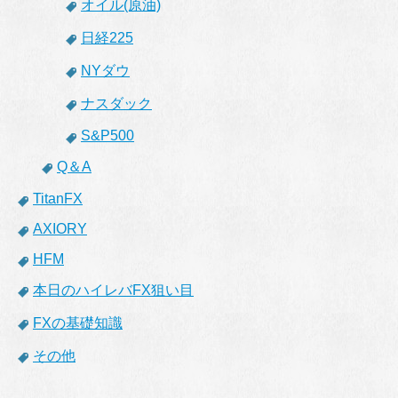
オイル(原油)
日経225
NYダウ
ナスダック
S&P500
Q＆A
TitanFX
AXIORY
HFM
本日のハイレバFX狙い目
FXの基礎知識
その他