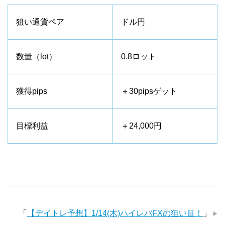
狙い通貨ペア
ドル円
数量（lot）
0.8ロット
獲得pips
＋30pipsゲット
目標利益
＋24,000円
「
【デイトレ予想】1/14(木)ハイレバFXの狙い目！
」