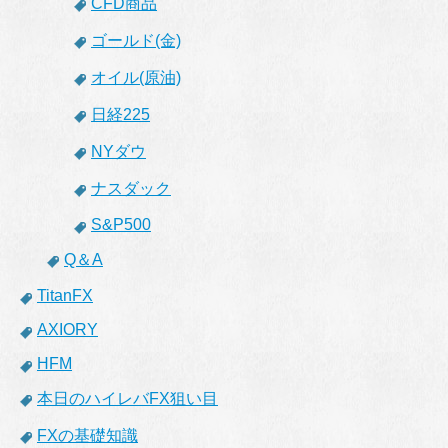
CFD商品
ゴールド(金)
オイル(原油)
日経225
NYダウ
ナスダック
S&P500
Q＆A
TitanFX
AXIORY
HFM
本日のハイレバFX狙い目
FXの基礎知識