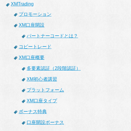
XMTrading
プロモーション
XM口座開設
パートナーコードとは？
コピートレード
XM口座概要
多要素認証（2段階認証）
XM初心者講習
プラットフォーム
XM口座タイプ
ボーナス特典
口座開設ボーナス