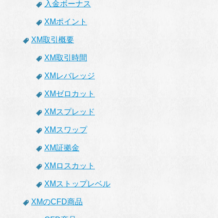
入金ボーナス
XMポイント
XM取引概要
XM取引時間
XMレバレッジ
XMゼロカット
XMスプレッド
XMスワップ
XM証拠金
XMロスカット
XMストップレベル
XMのCFD商品