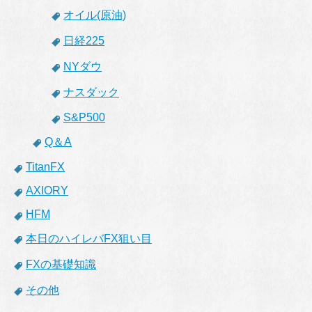
オイル(原油)
日経225
NYダウ
ナスダック
S&P500
Q＆A
TitanFX
AXIORY
HFM
本日のハイレバFX狙い目
FXの基礎知識
その他