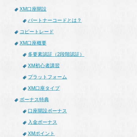
XM口座開設
パートナーコードとは？
コピートレード
XM口座概要
多要素認証（2段階認証）
XM初心者講習
プラットフォーム
XM口座タイプ
ボーナス特典
口座開設ボーナス
入金ボーナス
XMポイント