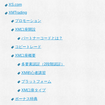
XS.com
XMTrading
プロモーション
XM口座開設
パートナーコードとは？
コピートレード
XM口座概要
多要素認証（2段階認証）
XM初心者講習
プラットフォーム
XM口座タイプ
ボーナス特典