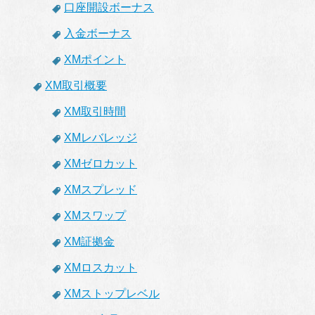
口座開設ボーナス
入金ボーナス
XMポイント
XM取引概要
XM取引時間
XMレバレッジ
XMゼロカット
XMスプレッド
XMスワップ
XM証拠金
XMロスカット
XMストップレベル