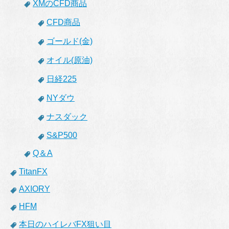
XMのCFD商品
CFD商品
ゴールド(金)
オイル(原油)
日経225
NYダウ
ナスダック
S&P500
Q＆A
TitanFX
AXIORY
HFM
本日のハイレバFX狙い目