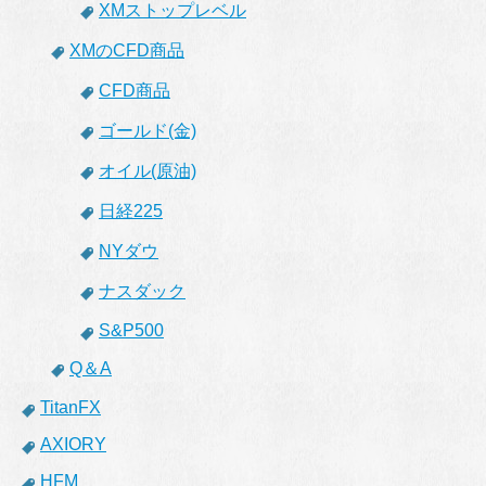
XMストップレベル
XMのCFD商品
CFD商品
ゴールド(金)
オイル(原油)
日経225
NYダウ
ナスダック
S&P500
Q＆A
TitanFX
AXIORY
HFM