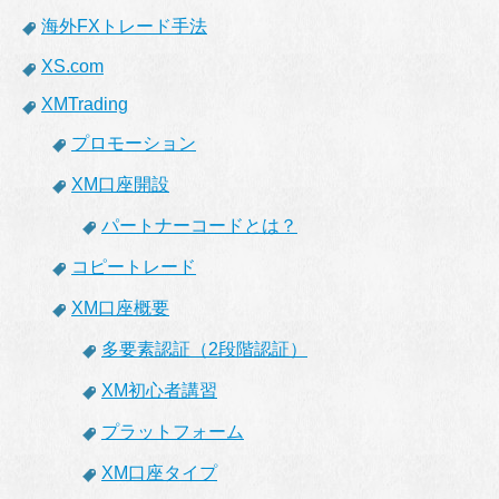
海外FXトレード手法
XS.com
XMTrading
プロモーション
XM口座開設
パートナーコードとは？
コピートレード
XM口座概要
多要素認証（2段階認証）
XM初心者講習
プラットフォーム
XM口座タイプ