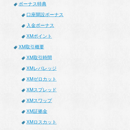
ボーナス特典
口座開設ボーナス
入金ボーナス
XMポイント
XM取引概要
XM取引時間
XMレバレッジ
XMゼロカット
XMスプレッド
XMスワップ
XM証拠金
XMロスカット