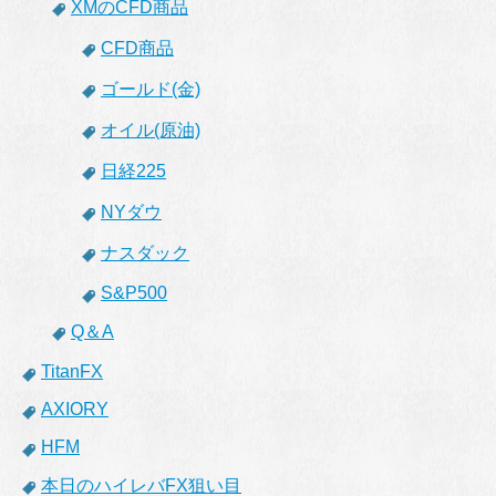
XMのCFD商品
CFD商品
ゴールド(金)
オイル(原油)
日経225
NYダウ
ナスダック
S&P500
Q＆A
TitanFX
AXIORY
HFM
本日のハイレバFX狙い目