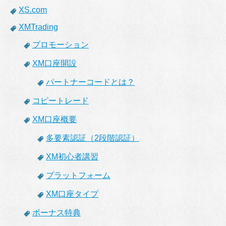
XS.com
XMTrading
プロモーション
XM口座開設
パートナーコードとは？
コピートレード
XM口座概要
多要素認証（2段階認証）
XM初心者講習
プラットフォーム
XM口座タイプ
ボーナス特典