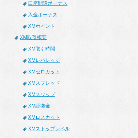
口座開設ボーナス
入金ボーナス
XMポイント
XM取引概要
XM取引時間
XMレバレッジ
XMゼロカット
XMスプレッド
XMスワップ
XM証拠金
XMロスカット
XMストップレベル