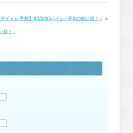
デイトレ予想】4/15(水)ハイレバFXの狙い目！
」
狙い目！
」