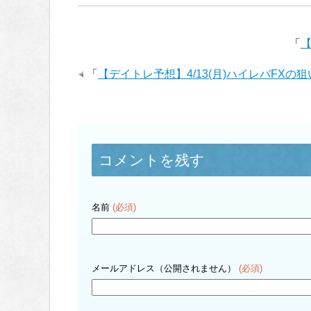
「
【
「
【デイトレ予想】4/13(月)ハイレバFXの
コメントを残す
名前
(必須)
メールアドレス（公開されません）
(必須)