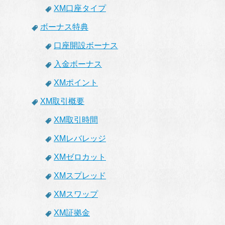
XM口座タイプ
ボーナス特典
口座開設ボーナス
入金ボーナス
XMポイント
XM取引概要
XM取引時間
XMレバレッジ
XMゼロカット
XMスプレッド
XMスワップ
XM証拠金