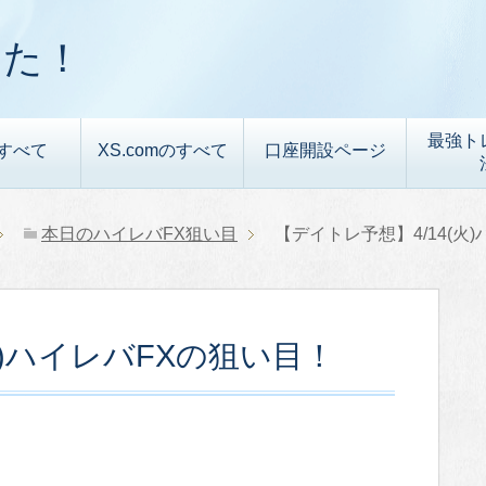
した！
最強ト
すべて
XS.comのすべて
口座開設ページ
本日のハイレバFX狙い目
【デイトレ予想】4/14(火
火)ハイレバFXの狙い目！