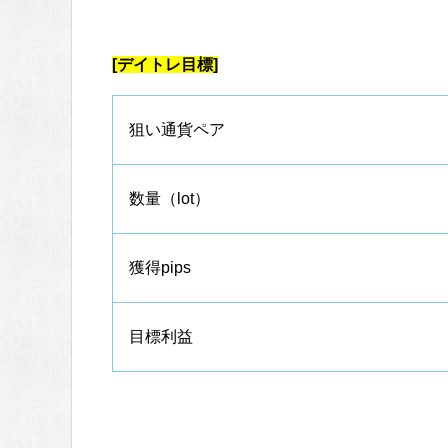
[デイトレ目標]
狙い通貨ペア
数量（lot）
獲得pips
目標利益