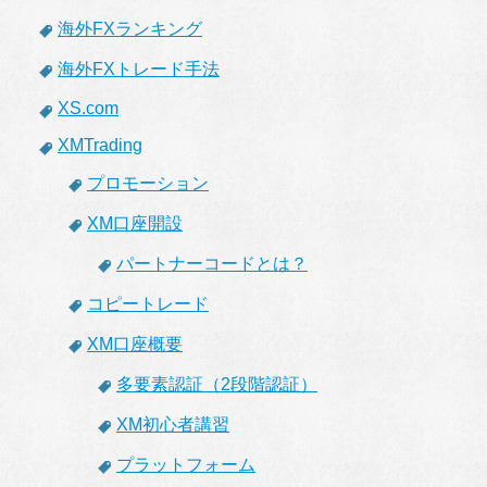
海外FXランキング
海外FXトレード手法
XS.com
XMTrading
プロモーション
XM口座開設
パートナーコードとは？
コピートレード
XM口座概要
多要素認証（2段階認証）
XM初心者講習
プラットフォーム