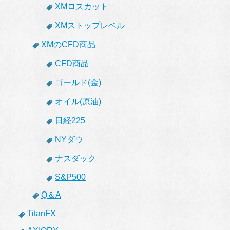
XMロスカット
XMストップレベル
XMのCFD商品
CFD商品
ゴールド(金)
オイル(原油)
日経225
NYダウ
ナスダック
S&P500
Q＆A
TitanFX