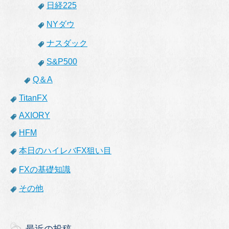
日経225
NYダウ
ナスダック
S&P500
Q＆A
TitanFX
AXIORY
HFM
本日のハイレバFX狙い目
FXの基礎知識
その他