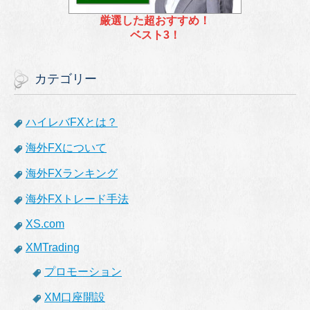
厳選した超おすすめ！
ベスト3！
カテゴリー
ハイレバFXとは？
海外FXについて
海外FXランキング
海外FXトレード手法
XS.com
XMTrading
プロモーション
XM口座開設