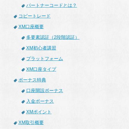
パートナーコードとは？
コピートレード
XM口座概要
多要素認証（2段階認証）
XM初心者講習
プラットフォーム
XM口座タイプ
ボーナス特典
口座開設ボーナス
入金ボーナス
XMポイント
XM取引概要