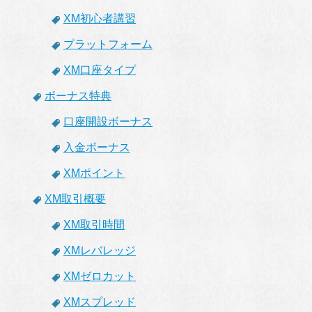
XM初心者講習
プラットフォーム
XM口座タイプ
ボーナス特典
口座開設ボーナス
入金ボーナス
XMポイント
XM取引概要
XM取引時間
XMレバレッジ
XMゼロカット
XMスプレッド