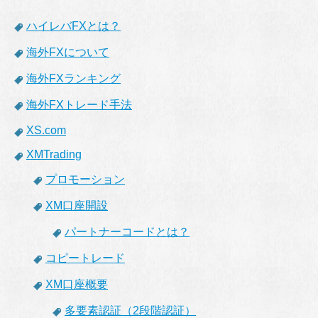
ハイレバFXとは？
海外FXについて
海外FXランキング
海外FXトレード手法
XS.com
XMTrading
プロモーション
XM口座開設
パートナーコードとは？
コピートレード
XM口座概要
多要素認証（2段階認証）