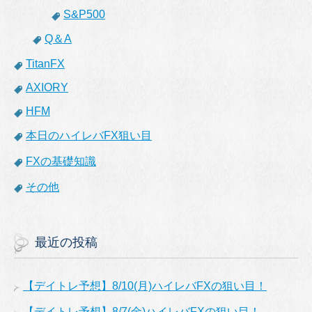
S&P500
Q＆A
TitanFX
AXIORY
HFM
本日のハイレバFX狙い目
FXの基礎知識
その他
最近の投稿
【デイトレ予想】8/10(月)ハイレバFXの狙い目！
【デイトレ予想】8/7(金)ハイレバFXの狙い目！