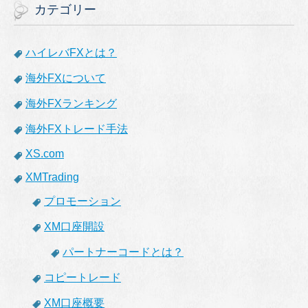
カテゴリー
ハイレバFXとは？
海外FXについて
海外FXランキング
海外FXトレード手法
XS.com
XMTrading
プロモーション
XM口座開設
パートナーコードとは？
コピートレード
XM口座概要