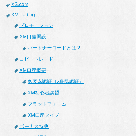
XS.com
XMTrading
プロモーション
XM口座開設
パートナーコードとは？
コピートレード
XM口座概要
多要素認証（2段階認証）
XM初心者講習
プラットフォーム
XM口座タイプ
ボーナス特典