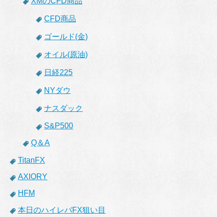
XMのCFD商品
CFD商品
ゴールド(金)
オイル(原油)
日経225
NYダウ
ナスダック
S&P500
Q＆A
TitanFX
AXIORY
HFM
本日のハイレバFX狙い目