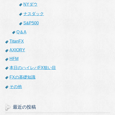
NYダウ
ナスダック
S&P500
Q＆A
TitanFX
AXIORY
HFM
本日のハイレバFX狙い目
FXの基礎知識
その他
最近の投稿