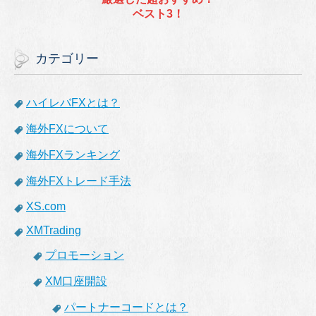
ベスト3！
カテゴリー
ハイレバFXとは？
海外FXについて
海外FXランキング
海外FXトレード手法
XS.com
XMTrading
プロモーション
XM口座開設
パートナーコードとは？