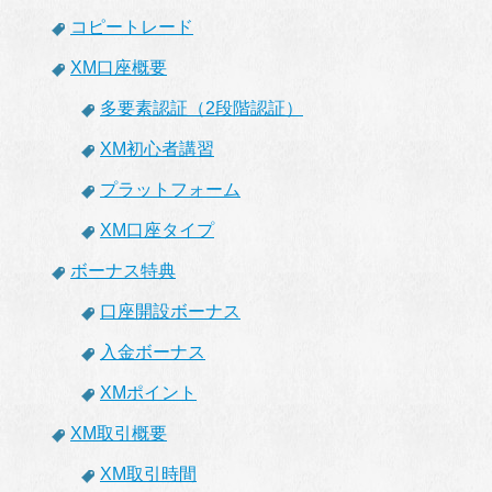
コピートレード
XM口座概要
多要素認証（2段階認証）
XM初心者講習
プラットフォーム
XM口座タイプ
ボーナス特典
口座開設ボーナス
入金ボーナス
XMポイント
XM取引概要
XM取引時間